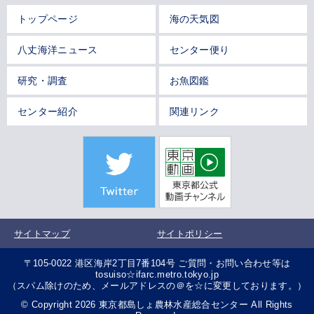
トップページ
海の天気図
八丈海洋ニュース
センター便り
研究・調査
お魚図鑑
センター紹介
関連リンク
サイトマップ
サイトポリシー
〒105-0022 港区海岸2丁目7番104号 ご質問・お問い合わせ等は
tosuiso☆ifarc.metro.tokyo.jp
（スパム除けのため、メールアドレスの＠を☆に変更しております。）
© Copyright 2026 東京都島しょ農林水産総合センター All Rights