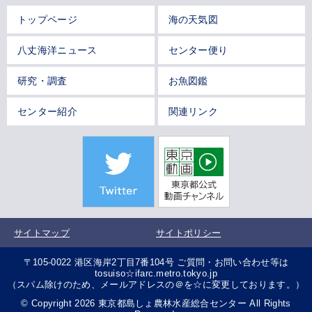
トップページ
海の天気図
八丈海洋ニュース
センター便り
研究・調査
お魚図鑑
センター紹介
関連リンク
サイトマップ
サイトポリシー
〒105-0022 港区海岸2丁目7番104号 ご質問・お問い合わせ等は
tosuiso☆ifarc.metro.tokyo.jp
（スパム除けのため、メールアドレスの＠を☆に変更しております。）
© Copyright 2026 東京都島しょ農林水産総合センター All Rights