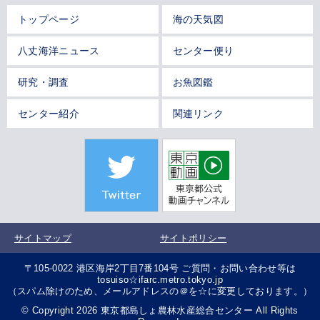
トップページ
海の天気図
八丈海洋ニュース
センター便り
研究・調査
お魚図鑑
センター紹介
関連リンク
サイトマップ
サイトポリシー
〒105-0022 港区海岸2丁目7番104号 ご質問・お問い合わせ等は
tosuiso☆ifarc.metro.tokyo.jp
（スパム除けのため、メールアドレスの＠を☆に変更しております。）
© Copyright 2026 東京都島しょ農林水産総合センター All Rights