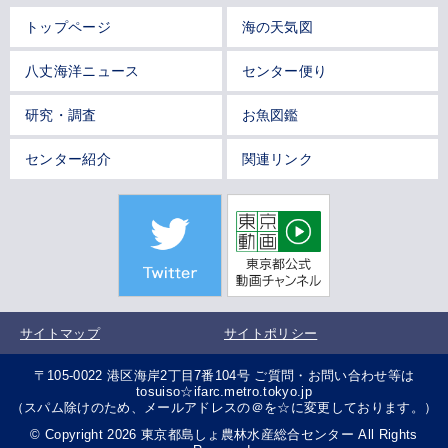
トップページ
海の天気図
八丈海洋ニュース
センター便り
研究・調査
お魚図鑑
センター紹介
関連リンク
サイトマップ
サイトポリシー
〒105-0022 港区海岸2丁目7番104号 ご質問・お問い合わせ等は
tosuiso☆ifarc.metro.tokyo.jp
（スパム除けのため、メールアドレスの＠を☆に変更しております。）
© Copyright 2026 東京都島しょ農林水産総合センター All Rights