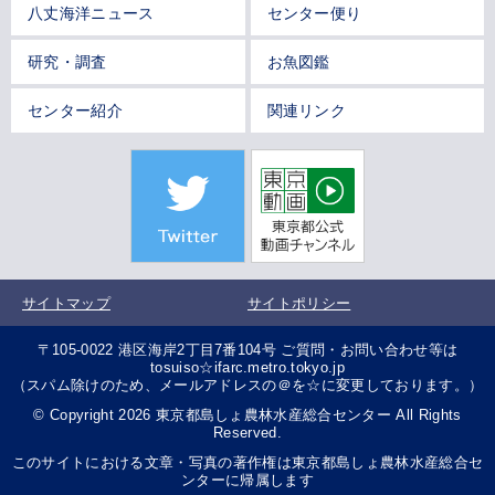
八丈海洋ニュース
センター便り
研究・調査
お魚図鑑
センター紹介
関連リンク
サイトマップ
サイトポリシー
〒105-0022 港区海岸2丁目7番104号 ご質問・お問い合わせ等は
tosuiso☆ifarc.metro.tokyo.jp
（スパム除けのため、メールアドレスの＠を☆に変更しております。）
© Copyright 2026 東京都島しょ農林水産総合センター All Rights
Reserved.
このサイトにおける文章・写真の著作権は東京都島しょ農林水産総合セ
ンターに帰属します