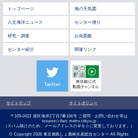
トップページ
海の天気図
八丈海洋ニュース
センター便り
研究・調査
お魚図鑑
センター紹介
関連リンク
サイトマップ
サイトポリシー
〒105-0022 港区海岸2丁目7番104号 ご質問・お問い合わせ等は
tosuiso☆ifarc.metro.tokyo.jp
（スパム除けのため、メールアドレスの＠を☆に変更しております。）
© Copyright 2026 東京都島しょ農林水産総合センター All Rights