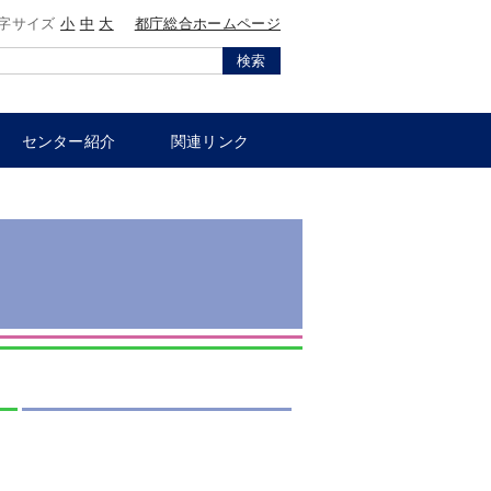
字サイズ
小
中
大
都庁総合ホームページ
検索
センター紹介
関連リンク