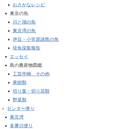
おさかなレシピ
東京の魚
川と湖の魚
東京湾の魚
伊豆・小笠原諸島の魚
珍魚採集報告
エッセイ
島の農産物図鑑
工芸作物、その他
果樹類
切り葉・切り花類
野菜類
センター便り
東京湾
多摩川便り