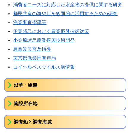
消費者ニーズに対応した水産物の提供に関する研究
都民共有の海や川を多面的に活用するための研究
漁業調査指導等
伊豆諸島における農業振興技術対策
小笠原諸島農業振興技術開発
農業改良普及指導
東京都漁業用海岸局
コイヘルペスウイルス病情報
沿革・組織
施設所在地
調査船と調査海域