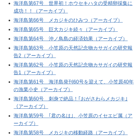
海洋島第67号 世界初！ホウセキハタの受精卵採集に
成功！！（アーカイブ）
海洋島第66号 メカジキのひみつ（アーカイブ）
海洋島第65号 巨大カジキ続々（アーカイブ）
海洋島第64号 沖ノ鳥島の経済効果（アーカイブ）
海洋島第63号 小笠原の天然記念物カサガイの研究報
告2（アーカイブ）
海洋島第62号 小笠原の天然記念物カサガイの研究報
告1（アーカイブ）
海洋島第61号 海洋島発刊60号を迎えて、小笠原40年
の漁業小史（アーカイブ）
海洋島第60号 刺身で絶品！｢おがさわらメカジキ｣
（アーカイブ）
海洋島第59号 ｢君の名は｣、小笠原のイセエビ属（ア
ーカイブ）
海洋島第58号 メカジキの移動経路（アーカイブ）