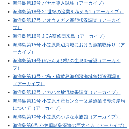
海洋島第19号 パヤオ導入試験（アーカイブ）
海洋島第18号 21世紀の漁業を考える1（アーカイブ）
海洋島第17号 アオウミガメ産卵状況調査（アーカイ
ブ）
海洋島第16号 JICA研修団来島（アーカイブ）
海洋島第15号 小笠原周辺海域における漁業取締り（ア
ーカイブ）
海洋島第14号 ぼたんえび類の生息を確認（アーカイ
ブ）
海洋島第13号 七島・硫黄島海嶺深海域魚類資源調査
（アーカイブ）
海洋島第12号 アカハタ放流効果調査（アーカイブ）
海洋島第11号 小笠原水産センター父島漁業指導海岸局
について（アーカイブ）
海洋島第10号 小笠原の小さな水族館（アーカイブ）
海洋島第6号 小笠原諸島深海の巨大イカ（アーカイブ）