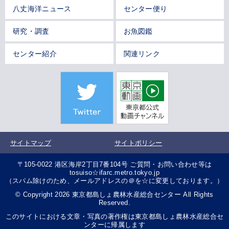
八丈海洋ニュース
センター便り
研究・調査
お魚図鑑
センター紹介
関連リンク
サイトマップ
サイトポリシー
〒105-0022 港区海岸2丁目7番104号 ご質問・お問い合わせ等は
tosuiso☆ifarc.metro.tokyo.jp
（スパム除けのため、メールアドレスの＠を☆に変更しております。）
© Copyright 2026 東京都島しょ農林水産総合センター All Rights
Reserved.
このサイトにおける文章・写真の著作権は東京都島しょ農林水産総合セ
ンターに帰属します