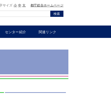
字サイズ
小
中
大
都庁総合ホームページ
検索
センター紹介
関連リンク