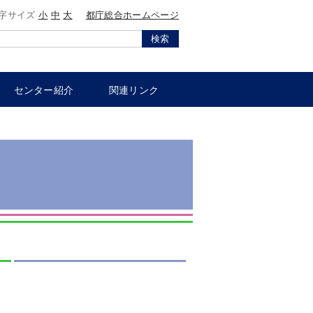
字サイズ
小
中
大
都庁総合ホームページ
検索
センター紹介
関連リンク