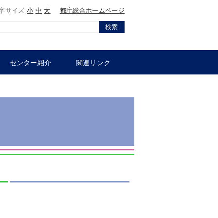
字サイズ
小
中
大
都庁総合ホームページ
検索
センター紹介
関連リンク