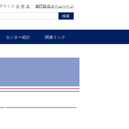
字サイズ
小
中
大
都庁総合ホームページ
検索
センター紹介
関連リンク