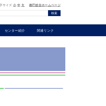
字サイズ
小
中
大
都庁総合ホームページ
検索
センター紹介
関連リンク