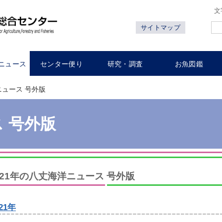
文
サイトマップ
ニュース
センター便り
研究・調査
お魚図鑑
ュース 号外版
 号外版
021年の八丈海洋ニュース 号外版
021年