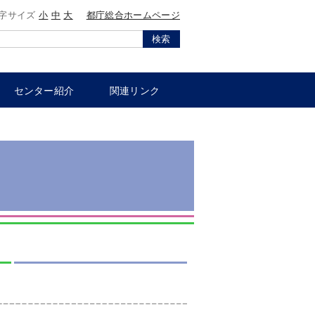
字サイズ
小
中
大
都庁総合ホームページ
検索
センター紹介
関連リンク