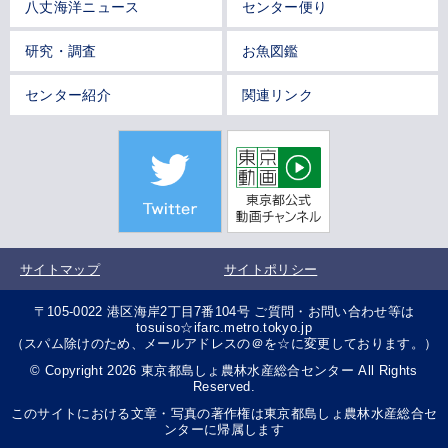
八丈海洋ニュース
センター便り
研究・調査
お魚図鑑
センター紹介
関連リンク
サイトマップ
サイトポリシー
〒105-0022 港区海岸2丁目7番104号 ご質問・お問い合わせ等は
tosuiso☆ifarc.metro.tokyo.jp
（スパム除けのため、メールアドレスの＠を☆に変更しております。）
© Copyright 2026 東京都島しょ農林水産総合センター All Rights
Reserved.
このサイトにおける文章・写真の著作権は東京都島しょ農林水産総合セ
ンターに帰属します