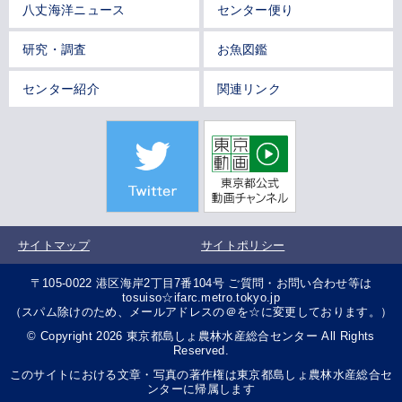
八丈海洋ニュース
センター便り
研究・調査
お魚図鑑
センター紹介
関連リンク
サイトマップ
サイトポリシー
〒105-0022 港区海岸2丁目7番104号 ご質問・お問い合わせ等は
tosuiso☆ifarc.metro.tokyo.jp
（スパム除けのため、メールアドレスの＠を☆に変更しております。）
© Copyright 2026 東京都島しょ農林水産総合センター All Rights
Reserved.
このサイトにおける文章・写真の著作権は東京都島しょ農林水産総合セ
ンターに帰属します