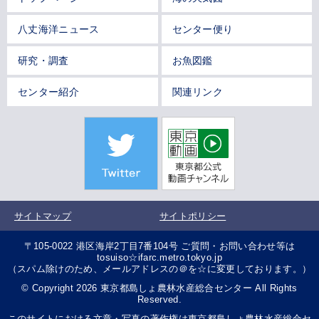
八丈海洋ニュース
センター便り
研究・調査
お魚図鑑
センター紹介
関連リンク
サイトマップ
サイトポリシー
〒105-0022 港区海岸2丁目7番104号 ご質問・お問い合わせ等は
tosuiso☆ifarc.metro.tokyo.jp
（スパム除けのため、メールアドレスの＠を☆に変更しております。）
© Copyright 2026 東京都島しょ農林水産総合センター All Rights
Reserved.
このサイトにおける文章・写真の著作権は東京都島しょ農林水産総合セ