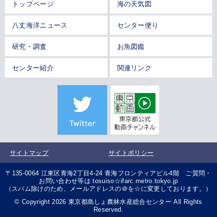
トップページ
海の天気図
八丈海洋ニュース
センター便り
研究・調査
お魚図鑑
センター紹介
関連リンク
サイトマップ
サイトポリシー
〒135-0064 江東区青海2丁目4-24 青海フロンティアビル4階 ご質問・
お問い合わせ等は tosuiso☆ifarc.metro.tokyo.jp
（スパム除けのため、メールアドレスの＠を☆に変更しております。）
© Copyright 2026 東京都島しょ農林水産総合センター All Rights
Reserved.