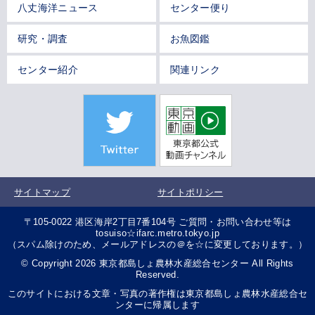
八丈海洋ニュース
センター便り
研究・調査
お魚図鑑
センター紹介
関連リンク
サイトマップ
サイトポリシー
〒105-0022 港区海岸2丁目7番104号 ご質問・お問い合わせ等は
tosuiso☆ifarc.metro.tokyo.jp
（スパム除けのため、メールアドレスの＠を☆に変更しております。）
© Copyright 2026 東京都島しょ農林水産総合センター All Rights
Reserved.
このサイトにおける文章・写真の著作権は東京都島しょ農林水産総合セ
ンターに帰属します