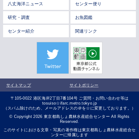
八丈海洋ニュース
センター便り
研究・調査
お魚図鑑
センター紹介
関連リンク
サイトマップ
サイトポリシー
〒105-0022 港区海岸2丁目7番104号 ご質問・お問い合わせ等は
tosuiso☆ifarc.metro.tokyo.jp
（スパム除けのため、メールアドレスの＠を☆に変更しております。）
© Copyright 2026 東京都島しょ農林水産総合センター All Rights
Reserved.
このサイトにおける文章・写真の著作権は東京都島しょ農林水産総合セ
ンターに帰属します