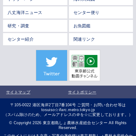
八丈海洋ニュース
センター便り
研究・調査
お魚図鑑
センター紹介
関連リンク
サイトマップ
サイトポリシー
〒105-0022 港区海岸2丁目7番104号 ご質問・お問い合わせ等は
tosuiso☆ifarc.metro.tokyo.jp
（スパム除けのため、メールアドレスの＠を☆に変更しております。）
© Copyright 2026 東京都島しょ農林水産総合センター All Rights
Reserved.
このサイトにおける文章・写真の著作権は東京都島しょ農林水産総合セ