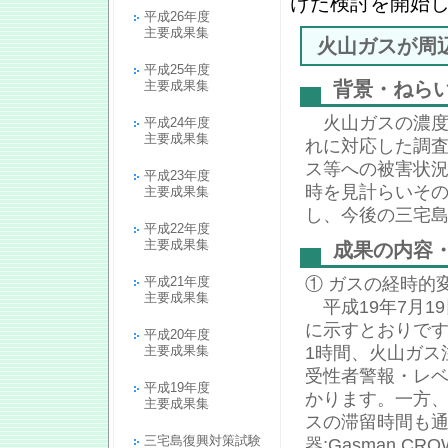
けた検討を開始
平成26年度
主要成果集
火山ガスが周
平成25年度
主要成果集
背景・ねら
火山ガスの濃度
平成24年度
主要成果集
れに対応した調
ス等への被害状
平成23年度
時を見計らいそ
主要成果集
し、今後の三宅
平成22年度
主要成果集
成果の内容
平成21年度
① ガスの経時的
主要成果集
平成19年7月1
に示すとおりです
平成20年度
主要成果集
1時間、火山ガス注
受性者警報・レベル
平成19年度
かります。一方、
主要成果集
スの滞留時間も
三宅島復興対策試験
器:Gasman CR