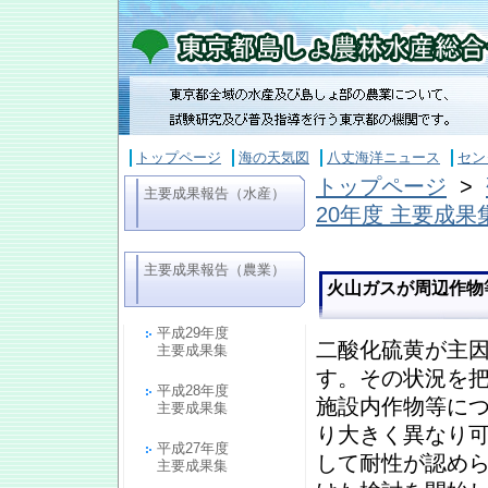
トップページ
海の天気図
八丈海洋ニュース
セン
トップページ
>
主要成果報告（水産）
20年度 主要成果
主要成果報告（農業）
火山ガスが周辺作物
平成29年度
二酸化硫黄が主
主要成果集
す。その状況を
平成28年度
施設内作物等に
主要成果集
り大きく異なり
平成27年度
して耐性が認め
主要成果集