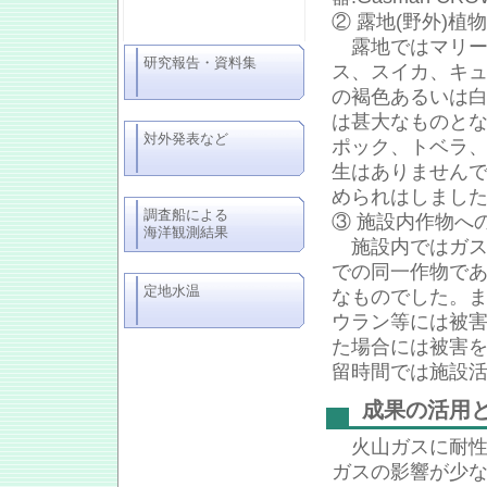
② 露地(野外)
露地ではマリーゴ
研究報告・資料集
ス、スイカ、キ
の褐色あるいは白
は甚大なものと
対外発表など
ポック、トベラ
生はありません
められはしまし
調査船による
③ 施設内作物へ
海洋観測結果
施設内ではガス
での同一作物で
定地水温
なものでした。
ウラン等には被
た場合には被害
留時間では施設
成果の活用
火山ガスに耐性
ガスの影響が少