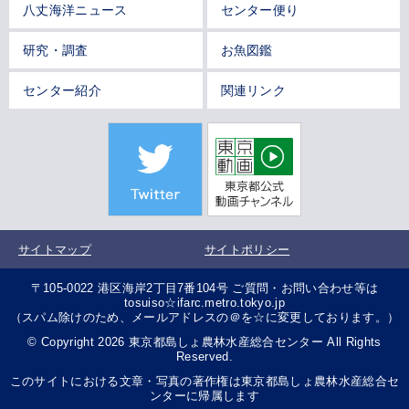
八丈海洋ニュース
センター便り
研究・調査
お魚図鑑
センター紹介
関連リンク
サイトマップ
サイトポリシー
〒105-0022 港区海岸2丁目7番104号 ご質問・お問い合わせ等は
tosuiso☆ifarc.metro.tokyo.jp
（スパム除けのため、メールアドレスの＠を☆に変更しております。）
© Copyright 2026 東京都島しょ農林水産総合センター All Rights
Reserved.
このサイトにおける文章・写真の著作権は東京都島しょ農林水産総合セ
ンターに帰属します