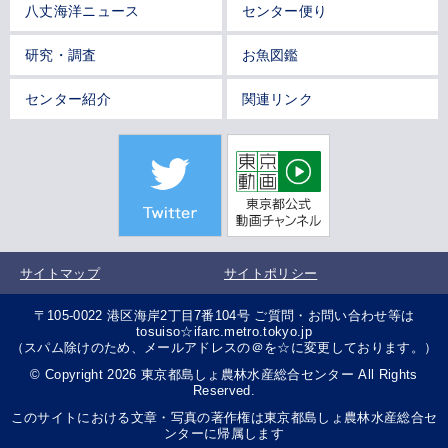
八丈海洋ニュース
センター便り
研究・調査
お魚図鑑
センター紹介
関連リンク
サイトマップ
サイトポリシー
〒105-0022 港区海岸2丁目7番104号 ご質問・お問い合わせ等は
tosuiso☆ifarc.metro.tokyo.jp
（スパム除けのため、メールアドレスの＠を☆に変更しております。）
© Copyright 2026 東京都島しょ農林水産総合センター All Rights
Reserved.
このサイトにおける文章・写真の著作権は東京都島しょ農林水産総合セ
ンターに帰属します