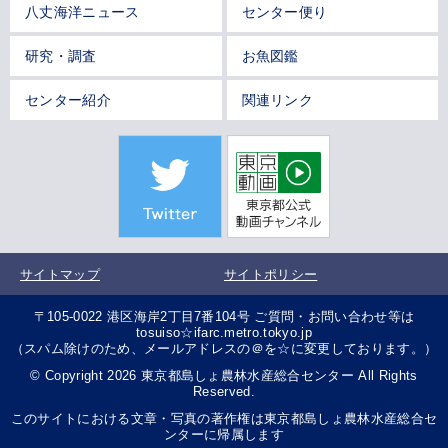
八丈海洋ニュース
センター便り
研究・調査
お魚図鑑
センター紹介
関連リンク
サイトマップ
サイトポリシー
〒105-0022 港区海岸2丁目7番104号 ご質問・お問い合わせ等は
tosuiso☆ifarc.metro.tokyo.jp
（スパム除けのため、メールアドレスの＠を☆に変更しております。）
© Copyright 2026 東京都島しょ農林水産総合センター All Rights
Reserved.
このサイトにおける文章・写真の著作権は東京都島しょ農林水産総合セ
ンターに帰属します