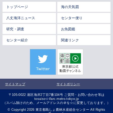
トップページ
海の天気図
八丈海洋ニュース
センター便り
研究・調査
お魚図鑑
センター紹介
関連リンク
サイトマップ
サイトポリシー
〒105-0022 港区海岸2丁目7番104号 ご質問・お問い合わせ等は
tosuiso☆ifarc.metro.tokyo.jp
（スパム除けのため、メールアドレスの＠を☆に変更しております。）
© Copyright 2026 東京都島しょ農林水産総合センター All Rights