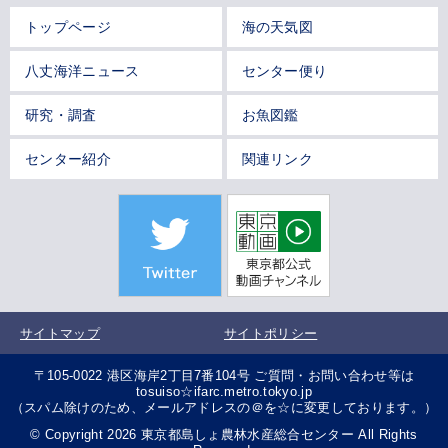
トップページ
海の天気図
八丈海洋ニュース
センター便り
研究・調査
お魚図鑑
センター紹介
関連リンク
サイトマップ
サイトポリシー
〒105-0022 港区海岸2丁目7番104号 ご質問・お問い合わせ等は
tosuiso☆ifarc.metro.tokyo.jp
（スパム除けのため、メールアドレスの＠を☆に変更しております。）
© Copyright 2026 東京都島しょ農林水産総合センター All Rights