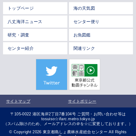
トップページ
海の天気図
八丈海洋ニュース
センター便り
研究・調査
お魚図鑑
センター紹介
関連リンク
サイトマップ
サイトポリシー
〒105-0022 港区海岸2丁目7番104号 ご質問・お問い合わせ等は
tosuiso☆ifarc.metro.tokyo.jp
（スパム除けのため、メールアドレスの＠を☆に変更しております。）
© Copyright 2026 東京都島しょ農林水産総合センター All Rights