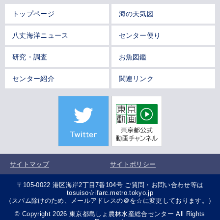
トップページ
海の天気図
八丈海洋ニュース
センター便り
研究・調査
お魚図鑑
センター紹介
関連リンク
サイトマップ
サイトポリシー
〒105-0022 港区海岸2丁目7番104号 ご質問・お問い合わせ等は
tosuiso☆ifarc.metro.tokyo.jp
（スパム除けのため、メールアドレスの＠を☆に変更しております。）
© Copyright 2026 東京都島しょ農林水産総合センター All Rights