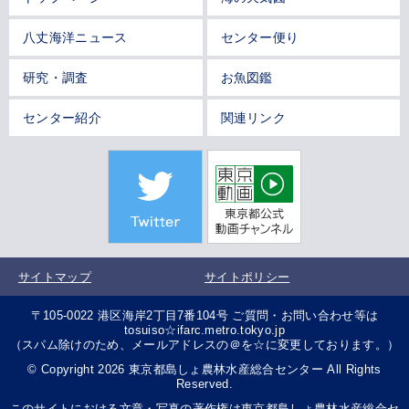
八丈海洋ニュース
センター便り
研究・調査
お魚図鑑
センター紹介
関連リンク
サイトマップ
サイトポリシー
〒105-0022 港区海岸2丁目7番104号 ご質問・お問い合わせ等は
tosuiso☆ifarc.metro.tokyo.jp
（スパム除けのため、メールアドレスの＠を☆に変更しております。）
© Copyright 2026 東京都島しょ農林水産総合センター All Rights
Reserved.
このサイトにおける文章・写真の著作権は東京都島しょ農林水産総合セ