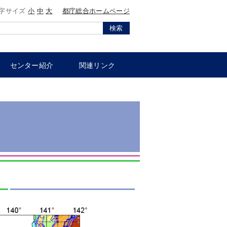
字サイズ
小
中
大
都庁総合ホームページ
検索
センター紹介
関連リンク