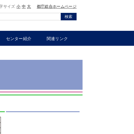
字サイズ
小
中
大
都庁総合ホームページ
検索
センター紹介
関連リンク