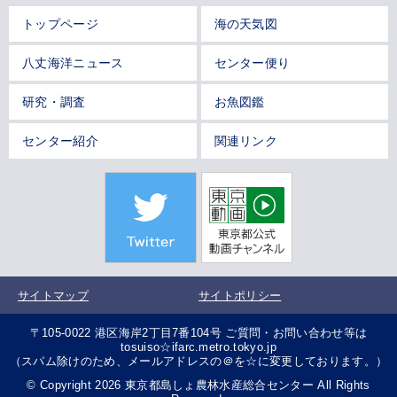
トップページ
海の天気図
八丈海洋ニュース
センター便り
研究・調査
お魚図鑑
センター紹介
関連リンク
サイトマップ
サイトポリシー
〒105-0022 港区海岸2丁目7番104号 ご質問・お問い合わせ等は
tosuiso☆ifarc.metro.tokyo.jp
（スパム除けのため、メールアドレスの＠を☆に変更しております。）
© Copyright 2026 東京都島しょ農林水産総合センター All Rights