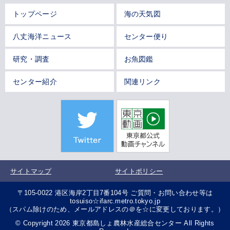
トップページ
海の天気図
八丈海洋ニュース
センター便り
研究・調査
お魚図鑑
センター紹介
関連リンク
サイトマップ
サイトポリシー
〒105-0022 港区海岸2丁目7番104号 ご質問・お問い合わせ等は
tosuiso☆ifarc.metro.tokyo.jp
（スパム除けのため、メールアドレスの＠を☆に変更しております。）
© Copyright 2026 東京都島しょ農林水産総合センター All Rights