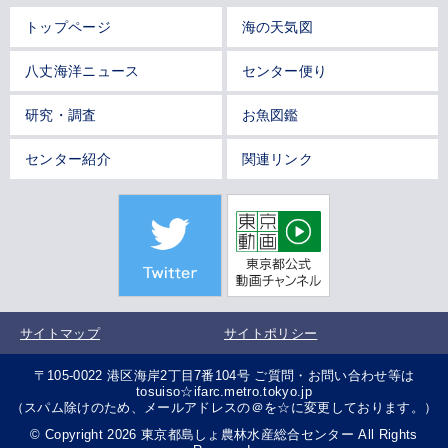
トップページ
海の天気図
八丈海洋ニュース
センター便り
研究・調査
お魚図鑑
センター紹介
関連リンク
サイトマップ
サイトポリシー
〒105-0022 港区海岸2丁目7番104号 ご質問・お問い合わせ等は
tosuiso☆ifarc.metro.tokyo.jp
（スパム除けのため、メールアドレスの＠を☆に変更しております。）
© Copyright 2026 東京都島しょ農林水産総合センター All Rights