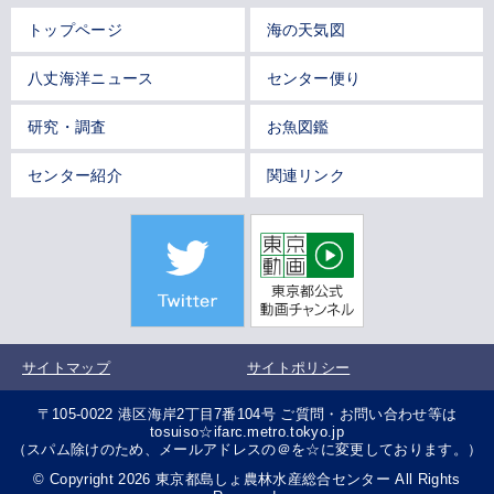
トップページ
海の天気図
八丈海洋ニュース
センター便り
研究・調査
お魚図鑑
センター紹介
関連リンク
サイトマップ
サイトポリシー
〒105-0022 港区海岸2丁目7番104号 ご質問・お問い合わせ等は
tosuiso☆ifarc.metro.tokyo.jp
（スパム除けのため、メールアドレスの＠を☆に変更しております。）
© Copyright 2026 東京都島しょ農林水産総合センター All Rights