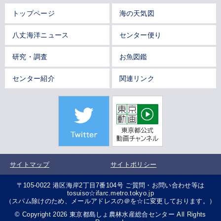
トップページ
海の天気図
八丈海洋ニュース
センター便り
研究・調査
お魚図鑑
センター紹介
関連リンク
サイトマップ
サイトポリシー
〒105-0022 港区海岸2丁目7番104号 ご質問・お問い合わせ等は
tosuiso☆ifarc.metro.tokyo.jp
（スパム除けのため、メールアドレスの＠を☆に変更しております。）
© Copyright 2026 東京都島しょ農林水産総合センター All Rights