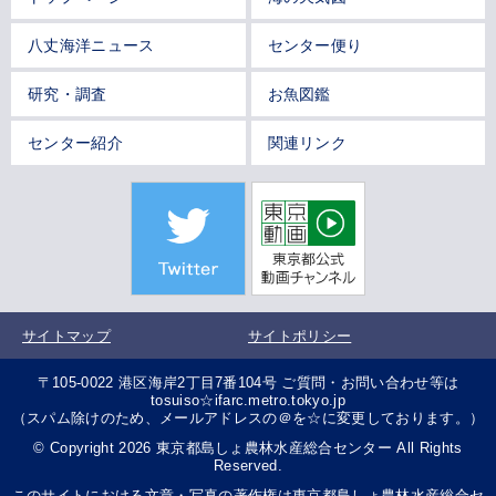
八丈海洋ニュース
センター便り
研究・調査
お魚図鑑
センター紹介
関連リンク
サイトマップ
サイトポリシー
〒105-0022 港区海岸2丁目7番104号 ご質問・お問い合わせ等は
tosuiso☆ifarc.metro.tokyo.jp
（スパム除けのため、メールアドレスの＠を☆に変更しております。）
© Copyright 2026 東京都島しょ農林水産総合センター All Rights
Reserved.
このサイトにおける文章・写真の著作権は東京都島しょ農林水産総合セ