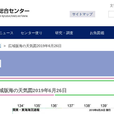
文
サイトマップ
ニュース
センター便り
研究・調査
お魚図鑑
図
広域版海の天気図2019年6月26日
図
域版海の天気図2019年6月26日