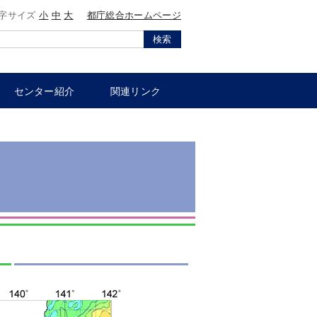
字サイズ
小
中
大
都庁総合ホームページ
検索
センター紹介
関連リンク