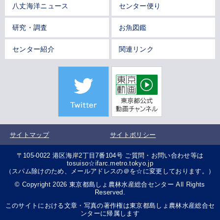
八丈海洋ニュース
センター便り
研究・調査
お魚図鑑
センター紹介
関連リンク
サイトマップ
サイトポリシー
〒105-0022 港区海岸2丁目7番104号 ご質問・お問い合わせ等は
tosuiso☆ifarc.metro.tokyo.jp
（スパム除けのため、メールアドレスの＠を☆に変更しております。）
© Copyright 2026 東京都島しょ農林水産総合センター All Rights
Reserved.
このサイトにおける文章・写真の著作権は東京都島しょ農林水産総合セ
ンターに帰属します