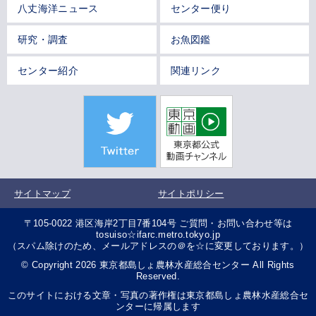
八丈海洋ニュース
センター便り
研究・調査
お魚図鑑
センター紹介
関連リンク
サイトマップ
サイトポリシー
〒105-0022 港区海岸2丁目7番104号 ご質問・お問い合わせ等は
tosuiso☆ifarc.metro.tokyo.jp
（スパム除けのため、メールアドレスの＠を☆に変更しております。）
© Copyright 2026 東京都島しょ農林水産総合センター All Rights
Reserved.
このサイトにおける文章・写真の著作権は東京都島しょ農林水産総合セ
ンターに帰属します