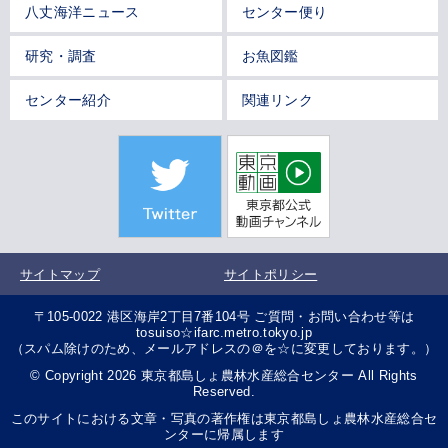
八丈海洋ニュース
センター便り
研究・調査
お魚図鑑
センター紹介
関連リンク
サイトマップ
サイトポリシー
〒105-0022 港区海岸2丁目7番104号 ご質問・お問い合わせ等は
tosuiso☆ifarc.metro.tokyo.jp
（スパム除けのため、メールアドレスの＠を☆に変更しております。）
© Copyright 2026 東京都島しょ農林水産総合センター All Rights
Reserved.
このサイトにおける文章・写真の著作権は東京都島しょ農林水産総合セ
ンターに帰属します