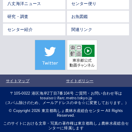
八丈海洋ニュース
センター便り
研究・調査
お魚図鑑
センター紹介
関連リンク
サイトマップ
サイトポリシー
〒105-0022 港区海岸2丁目7番104号 ご質問・お問い合わせ等は
tosuiso☆ifarc.metro.tokyo.jp
（スパム除けのため、メールアドレスの＠を☆に変更しております。）
© Copyright 2026 東京都島しょ農林水産総合センター All Rights
Reserved.
このサイトにおける文章・写真の著作権は東京都島しょ農林水産総合セ
ンターに帰属します