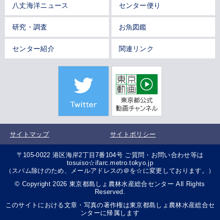
八丈海洋ニュース
センター便り
研究・調査
お魚図鑑
センター紹介
関連リンク
サイトマップ
サイトポリシー
〒105-0022 港区海岸2丁目7番104号 ご質問・お問い合わせ等は
tosuiso☆ifarc.metro.tokyo.jp
（スパム除けのため、メールアドレスの＠を☆に変更しております。）
© Copyright 2026 東京都島しょ農林水産総合センター All Rights
Reserved.
このサイトにおける文章・写真の著作権は東京都島しょ農林水産総合セ
ンターに帰属します