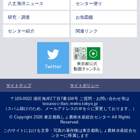
八丈海洋ニュース
センター便り
研究・調査
お魚図鑑
センター紹介
関連リンク
サイトマップ
サイトポリシー
〒105-0022 港区海岸2丁目7番104号 ご質問・お問い合わせ等は
tosuiso☆ifarc.metro.tokyo.jp
（スパム除けのため、メールアドレスの＠を☆に変更しております。）
© Copyright 2026 東京都島しょ農林水産総合センター All Rights
Reserved.
このサイトにおける文章・写真の著作権は東京都島しょ農林水産総合セ
ンターに帰属します