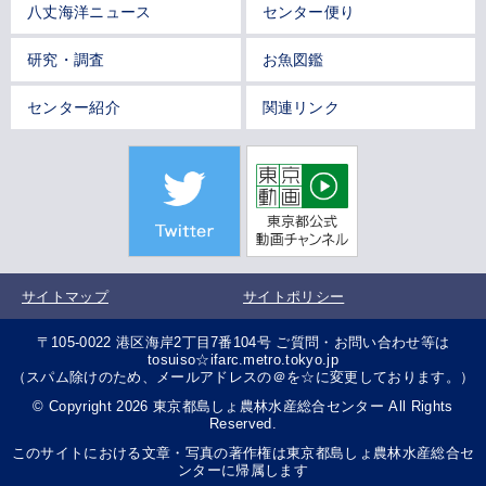
八丈海洋ニュース
センター便り
研究・調査
お魚図鑑
センター紹介
関連リンク
サイトマップ
サイトポリシー
〒105-0022 港区海岸2丁目7番104号 ご質問・お問い合わせ等は
tosuiso☆ifarc.metro.tokyo.jp
（スパム除けのため、メールアドレスの＠を☆に変更しております。）
© Copyright 2026 東京都島しょ農林水産総合センター All Rights
Reserved.
このサイトにおける文章・写真の著作権は東京都島しょ農林水産総合セ
ンターに帰属します